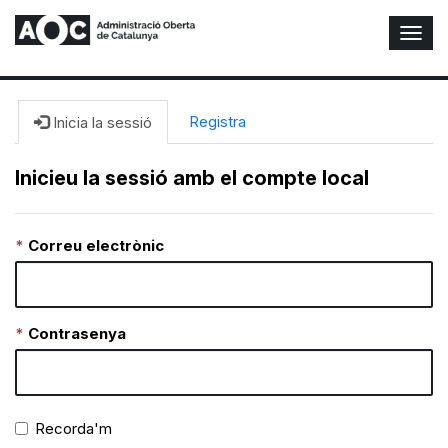
A
l
t
e
r
Registra
Inicia la sessió
n
a
Inicieu la sessió amb el compte local
r
n
a
Correu electrònic
v
e
g
a
c
Contrasenya
i
ó
n
Recorda'm