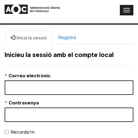
A
l
t
e
r
Registra
Inicia la sessió
n
a
Inicieu la sessió amb el compte local
r
n
a
Correu electrònic
v
e
g
a
c
Contrasenya
i
ó
n
Recorda'm