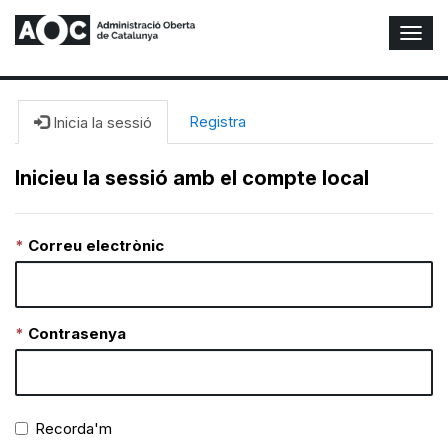
A
l
t
e
r
Registra
Inicia la sessió
n
a
Inicieu la sessió amb el compte local
r
n
a
Correu electrònic
v
e
g
a
c
Contrasenya
i
ó
n
Recorda'm