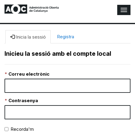
A
l
t
e
r
Registra
Inicia la sessió
n
a
Inicieu la sessió amb el compte local
r
n
a
Correu electrònic
v
e
g
a
c
Contrasenya
i
ó
n
Recorda'm