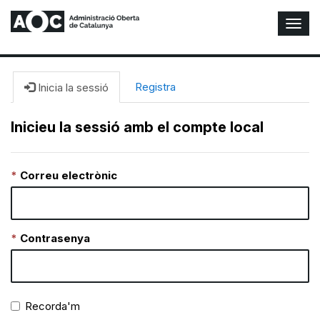
A
l
t
e
r
Registra
Inicia la sessió
n
a
Inicieu la sessió amb el compte local
r
n
a
Correu electrònic
v
e
g
a
c
Contrasenya
i
ó
n
Recorda'm