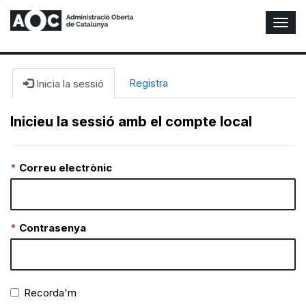
A
l
t
e
r
Registra
Inicia la sessió
n
a
Inicieu la sessió amb el compte local
r
n
a
Correu electrònic
v
e
g
a
c
Contrasenya
i
ó
n
Recorda'm