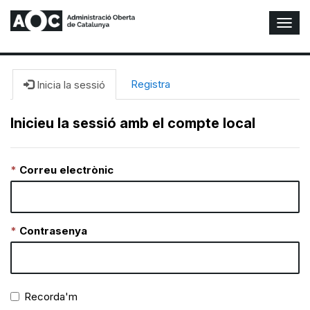
A
l
t
e
r
Registra
Inicia la sessió
n
a
Inicieu la sessió amb el compte local
r
n
a
Correu electrònic
v
e
g
a
c
Contrasenya
i
ó
n
Recorda'm