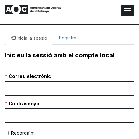
A
l
t
e
r
Registra
Inicia la sessió
n
a
Inicieu la sessió amb el compte local
r
n
a
Correu electrònic
v
e
g
a
c
Contrasenya
i
ó
n
Recorda'm