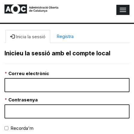
A
l
t
e
r
Registra
Inicia la sessió
n
a
Inicieu la sessió amb el compte local
r
n
a
Correu electrònic
v
e
g
a
c
Contrasenya
i
ó
n
Recorda'm