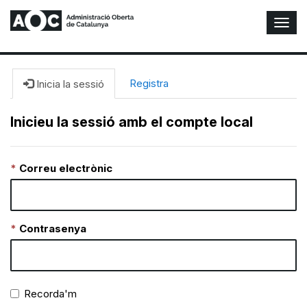
A
l
t
e
r
Registra
Inicia la sessió
n
a
Inicieu la sessió amb el compte local
r
n
a
Correu electrònic
v
e
g
a
c
Contrasenya
i
ó
n
Recorda'm