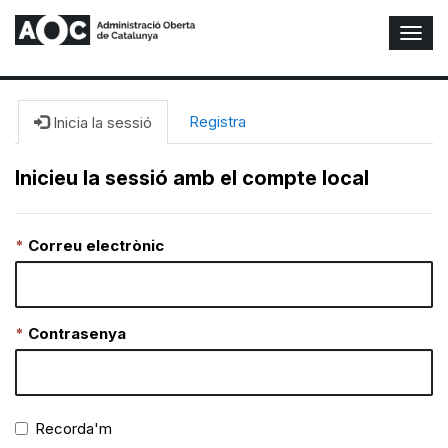
A
l
t
e
r
Registra
Inicia la sessió
n
a
Inicieu la sessió amb el compte local
r
n
a
Correu electrònic
v
e
g
a
c
Contrasenya
i
ó
n
Recorda'm