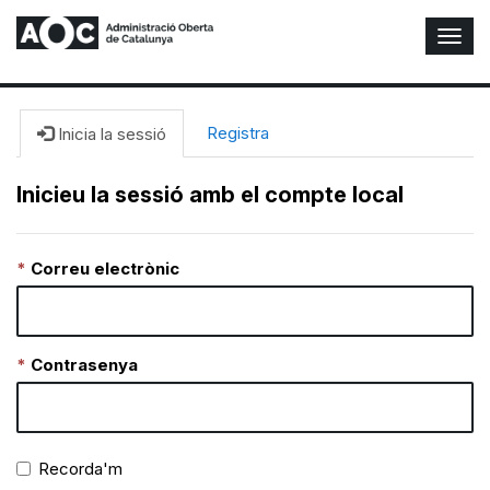
A
l
t
e
r
Registra
Inicia la sessió
n
a
Inicieu la sessió amb el compte local
r
n
a
Correu electrònic
v
e
g
a
c
Contrasenya
i
ó
n
Recorda'm