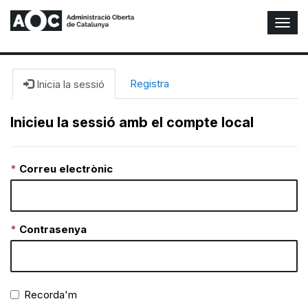
A
l
t
e
r
Registra
Inicia la sessió
n
a
Inicieu la sessió amb el compte local
r
n
a
Correu electrònic
v
e
g
a
c
Contrasenya
i
ó
n
Recorda'm