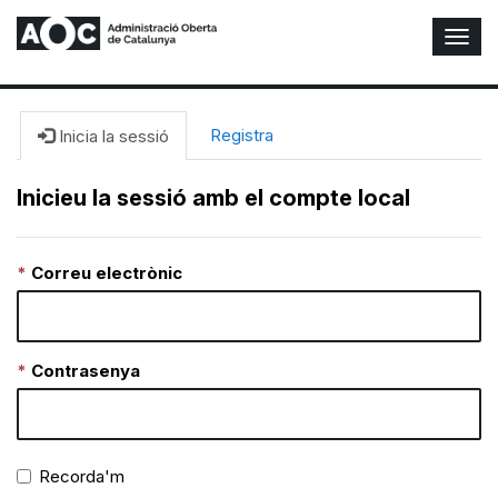
A
l
t
e
r
Registra
Inicia la sessió
n
a
Inicieu la sessió amb el compte local
r
n
a
Correu electrònic
v
e
g
a
c
Contrasenya
i
ó
n
Recorda'm