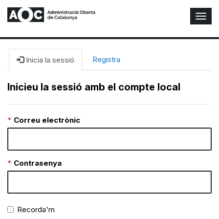
A
l
t
e
r
Registra
Inicia la sessió
n
a
Inicieu la sessió amb el compte local
r
n
a
Correu electrònic
v
e
g
a
c
Contrasenya
i
ó
n
Recorda'm