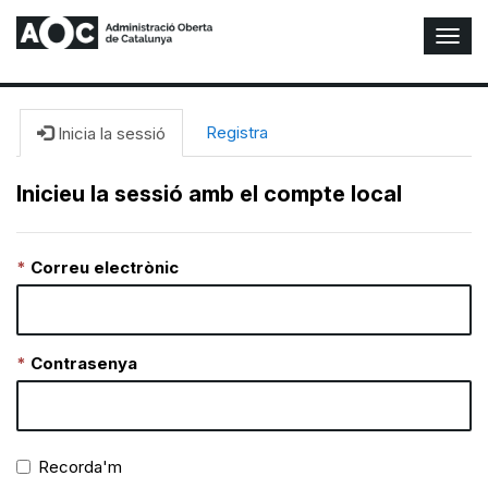
A
l
t
e
r
Registra
Inicia la sessió
n
a
Inicieu la sessió amb el compte local
r
n
a
Correu electrònic
v
e
g
a
c
Contrasenya
i
ó
n
Recorda'm