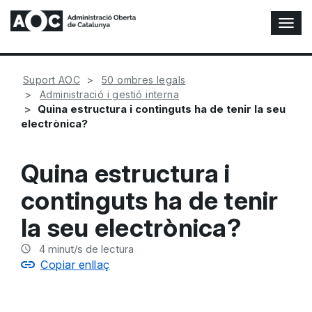
A
l
t
e
Suport AOC
50 ombres legals
r
Administració i gestió interna
n
Quina estructura i continguts ha de tenir la seu
a
electrònica?
r
n
a
Quina estructura i
v
e
continguts ha de tenir
g
a
la seu electrònica?
c
i
4
minut/s de lectura
ó
Copiar enllaç
n