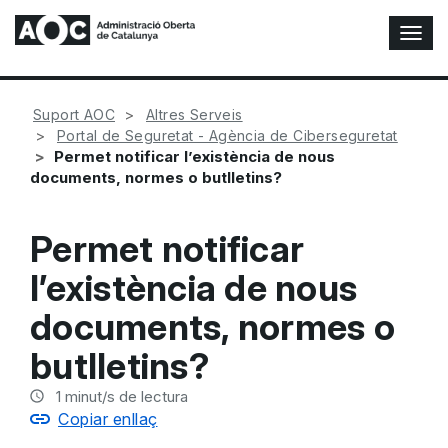
A
l
t
e
Suport AOC
Altres Serveis
r
Portal de Seguretat - Agència de Ciberseguretat
n
Permet notificar l’existència de nous
a
documents, normes o butlletins?
r
n
a
Permet notificar
v
e
l’existència de nous
g
a
documents, normes o
c
i
butlletins?
ó
n
1
minut/s de lectura
Copiar enllaç