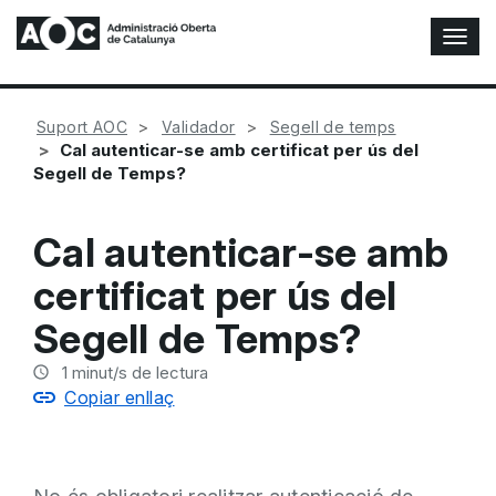
A
l
t
e
Suport AOC
Validador
Segell de temps
r
Cal autenticar-se amb certificat per ús del
n
Segell de Temps?
a
r
n
Cal autenticar-se amb
a
v
certificat per ús del
e
g
Segell de Temps?
a
c
1
minut/s de lectura
i
Copiar enllaç
ó
n