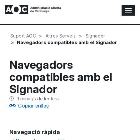
A
l
t
e
Suport AOC
Altres Serveis
Signador
r
Navegadors compatibles amb el Signador
n
a
r
Navegadors
n
a
compatibles amb el
v
e
Signador
g
a
1
minut/s de lectura
c
Copiar enllaç
i
ó
n
Navegaciò ràpida