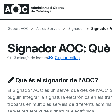
Signador A
Suport AOC
Altres Serveis
Signador
Signador AOC: Què é
Copiar enllaç
3
minut/s de lectura
🖋️ Què és el signador de l'AOC?
El Signador AOC és un servei que des de l'AOC of
puguin integrar la signatura electrònica en els trà
trobaràs en múltiples serveis de diferents admini
servei requereixi de signatura electrònica.