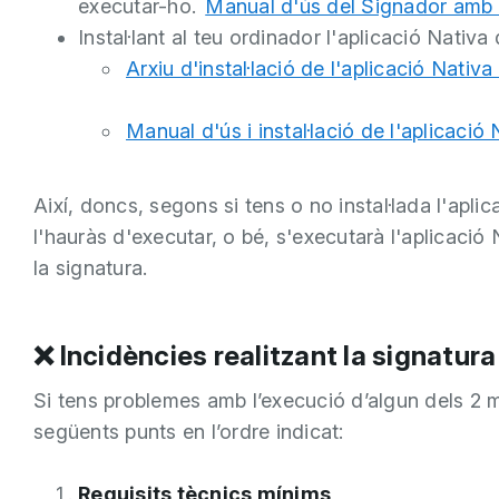
executar-ho.
Manual d'ús del Signador amb el
Instal·lant al teu ordinador l'aplicació Nativ
Arxiu d'instal·lació de l'aplicació Nativ
Manual d'ús i instal·lació de l'aplicació 
Així, doncs, segons si tens o no instal·lada l'apli
l'hauràs d'executar, o bé, s'executarà l'aplicació N
la signatura.
❌ Incidències realitzant la signatura
Si tens problemes amb l’execució d’algun dels 2 m
següents punts en l’ordre indicat:
Requisits tècnics mínims