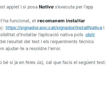
est applet i si posa
N
ativa
s’executa per l’app
 t'ha funcionat, et
recomanem
instal·lar
aç:
https://signador.aoc.cat/signador/installNativa
i
ilitat d'instal·lar l’aplicació nativa pots
obrir
el resultat del test i els requeriments tècnics
m ajudar-te a resoldre l'error.
 bé si ja en feies ús), cal que facis el següent test: