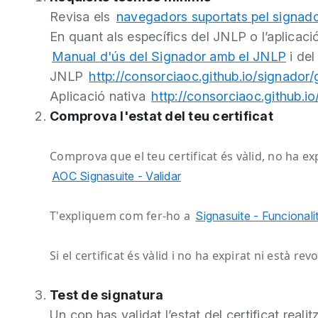
Revisa els
navegadors suportats pel signad
En quant als específics del JNLP o l’aplicació
Manual d'ús del Signador amb el JNLP
i del 
JNLP
http://consorciaoc.github.io/signador/
Aplicació nativa
http://consorciaoc.github.i
Comprova l'estat del teu certificat
Comprova que el teu certificat és vàlid, no ha ex
AOC Signasuite - Validar
T'expliquem com fer-ho a
Signasuite - Funcionali
Si el certificat és vàlid i no ha expirat ni està r
Test de signatura
Un cop has validat l’estat del certificat reali