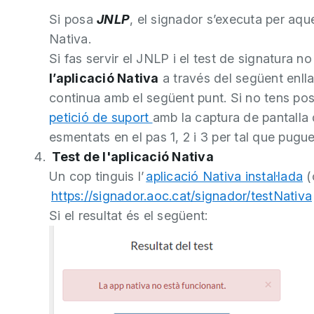
Si posa
JNLP
, el signador s’executa per aqu
Nativa.
Si fas servir el JNLP i el test de signatura no
l’aplicació Nativa
a través del següent enll
continua amb el següent punt. Si no tens possib
petició de suport
amb la captura de pantalla d
esmentats en el pas 1, 2 i 3 per tal que pugue
Test de l'aplicació Nativa
Un cop tinguis l’
aplicació Nativa instal·lada
(o
https://signador.aoc.cat/signador/testNativa
Si el resultat és el següent: