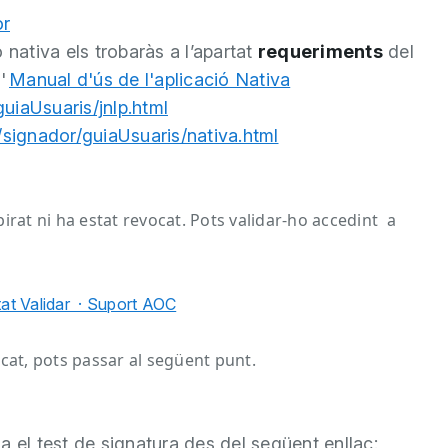
or
 nativa els trobaràs a l’apartat
requeriments
del
'
Manual d'ús de l'aplicació Nativa
guiaUsuaris/jnlp.html
o/signador/guiaUsuaris/nativa.html
pirat ni ha estat revocat. Pots validar-ho accedint a
tat Validar · Suport AOC
evocat, pots passar al següent punt.
tza el test de signatura des del següent enllaç: