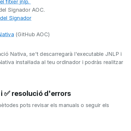
 fitxer jnlp.
a del Signador AOC.
a del Signador
Nativa
(GitHub AOC)
cació Nativa, se't descarregarà l'executable JNLP i
ativa instal·lada al teu ordinador i podràs realitzar
 i ✅ resolució d'errors
ètodes pots revisar els manuals o seguir els