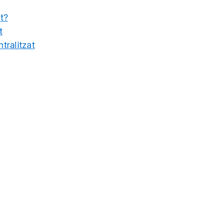
t?
t
tralitzat