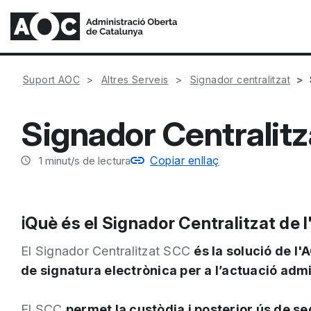
Suport AOC
Altres Serveis
Signador centralitzat
Signador Centralitz
Copiar enllaç
1
minut/s de lectura
ℹ️Què és el Signador Centralitzat de
El Signador Centralitzat SCC
és la solució de l
de signatura electrònica per a l’actuació adm
El SCC
permet la custòdia i posterior ús de se