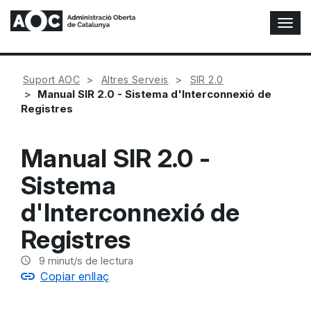
A
l
t
e
Suport AOC
Altres Serveis
SIR 2.0
r
Manual SIR 2.0 - Sistema d'Interconnexió de
n
Registres
a
r
n
Manual SIR 2.0 -
a
v
Sistema
e
g
d'Interconnexió de
a
c
Registres
i
ó
9
minut/s de lectura
n
Copiar enllaç