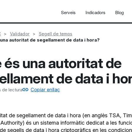
Serveis
Indicadors
Blog
C
Validador
Segell de temps
una autoritat de segellament de data i hora?
 és una autoritat de
ellament de data i ho
Copiar enllaç
 de lectura
itat de segellament de data i hora (en anglès TSA, Ti
Authority) és un sistema informàtic dedicat a les funci
de segells de data i hora criptogràfics en les condicio