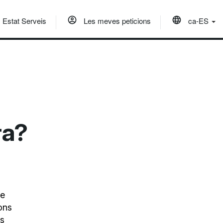
Estat Serveis
Les meves peticions
ca-ES
ra?
me
ons
ns