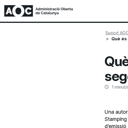
Suport AO
Què és 
Què
seg
1
minut/s
Una autor
Stamping 
d’emissió 