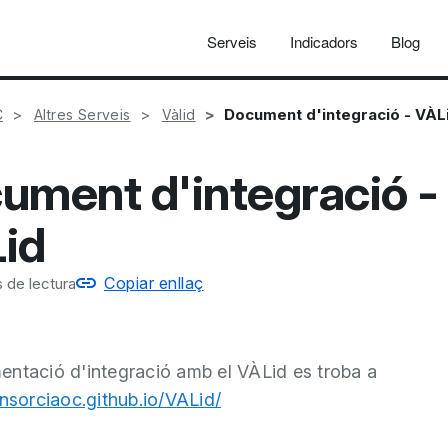
Serveis
Indicadors
Blog
Document d'integració - VÀL
C
Altres Serveis
Vàlid
ument d'integració -
id
Copiar enllaç
 de lectura
ntació d'integració amb el VÀLid es troba a
onsorciaoc.github.io/VALid/