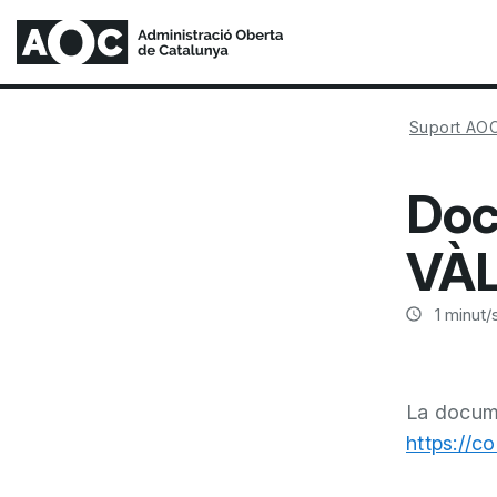
Suport AO
Doc
VÀL
1
minut/s
La docume
https://c