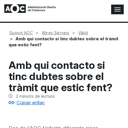
A
l
t
e
Suport AOC
Altres Serveis
Vàlid
r
Amb qui contacto si tinc dubtes sobre el tràmit
n
que estic fent?
a
r
n
Amb qui contacto si
a
v
tinc dubtes sobre el
e
g
tràmit que estic fent?
a
c
2
minut/s de lectura
i
Copiar enllaç
ó
n