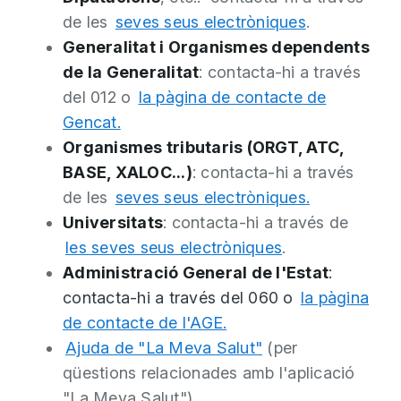
de les
seves seus electròniques
.
Generalitat i Organismes dependents
de la Generalitat
: contacta-hi a través
del 012 o
la pàgina de contacte
de
Gencat.
Organismes tributaris (ORGT, ATC,
BASE, XALOC...)
: contacta-hi a través
de les
seves seus electròniques.
Universitats
: contacta-hi a través de
les seves seus electròniques
.
Administració General de l'Estat
:
contacta-hi a través del 060 o
la pàgina
de contacte de l'AGE.
Ajuda de "La Meva Salut"
(per
qüestions relacionades amb l'aplicació
"La Meva Salut").