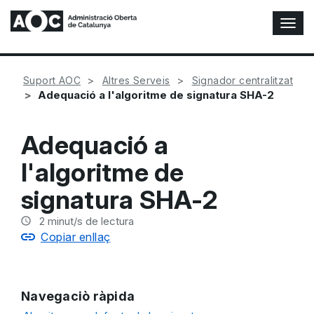
A
l
t
e
Suport AOC
Altres Serveis
Signador centralitzat
r
Adequació a l'algoritme de signatura SHA-2
n
a
r
Adequació a
n
a
l'algoritme de
v
e
signatura SHA-2
g
a
2
minut/s de lectura
c
Copiar enllaç
i
ó
n
Navegaciò ràpida