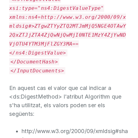
xsi:type="ns4:DigestValueType"
xmlns:ns4=http://www.w3.org/2000/09/x
mldsig#>ZTgwZTYyZTQ2MTJmMjQ5NGE4OTAwY
2QxZTJjZTA4ZjQwNjQwMjI0NTE1MzY4ZjYwND
VjOTU4YTM3MjFlZGY3MA==
</ns4:DigestValue>
</DocumentHash>
</InputDocuments>
En aquest cas el valor que cal indicar a
<ds:DigestMethod> l'atribut Algorithm que
s'ha utilitzat, els valors poden ser els
següents:
http://www.w3.org/2000/09/xmldsig#sha