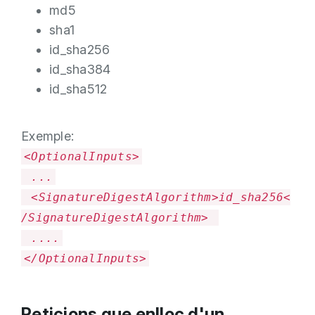
md5
sha1
id_sha256
id_sha384
id_sha512
Exemple:
<OptionalInputs>
...
<SignatureDigestAlgorithm>id_sha256<
/SignatureDigestAlgorithm>
....
</OptionalInputs>
Peticions que enlloc d'un