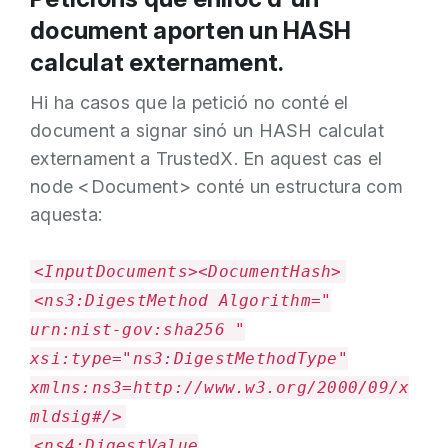
document aporten un HASH
calculat externament.
Hi ha casos que la petició no conté el
document a signar sinó un HASH calculat
externament a TrustedX. En aquest cas el
node <Document> conté un estructura com
aquesta:
<InputDocuments><DocumentHash>
<ns3:DigestMethod Algorithm="
urn:nist-gov:sha256 "
xsi:type="ns3:DigestMethodType"
xmlns:ns3=http://www.w3.org/2000/09/x
mldsig#/>
<ns4:DigestValue