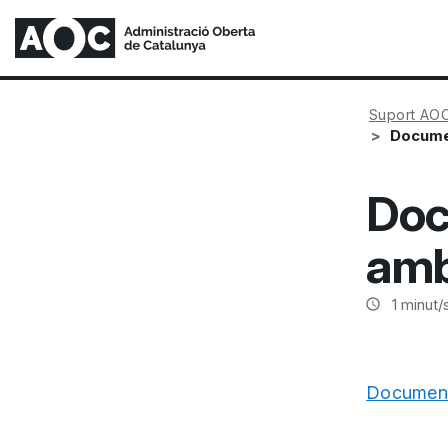
Suport AO
Documen
Doc
amb
1
minut/s
Documenta