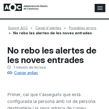
A
l
t
e
Suport AOC
Canal d'alertes
Possibles errors
r
No rebo les alertes de les noves entrades
n
a
r
No rebo les alertes de
n
a
les noves entrades
v
e
1
minut/s de lectura
g
Copiar enllaç
a
c
i
ó
Primer, cal que t'asseguris que està
n
configurada la persona amb rol de persona
destinatària i la seva adreça de correu