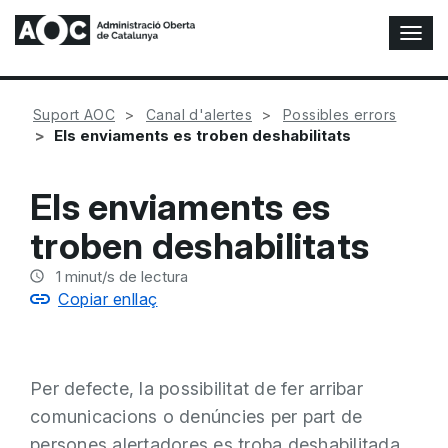
A
l
t
e
Suport AOC
Canal d'alertes
Possibles errors
r
Els enviaments es troben deshabilitats
n
a
r
Els enviaments es
n
a
troben deshabilitats
v
e
1
minut/s de lectura
g
Copiar enllaç
a
c
i
ó
Per defecte, la possibilitat de fer arribar
n
comunicacions o denúncies per part de
persones alertadores es troba deshabilitada.