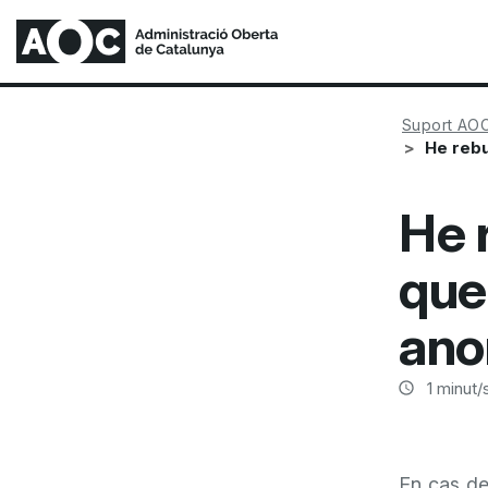
Suport AO
He rebu
He 
que
ano
1
minut/s
En cas de