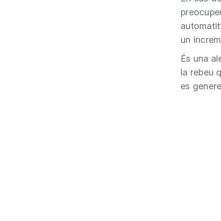
preocupeu
automatit
un increme
És una al
la rebeu 
es genere