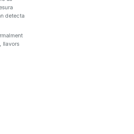
mesura
an detecta
ormalment
 llavors