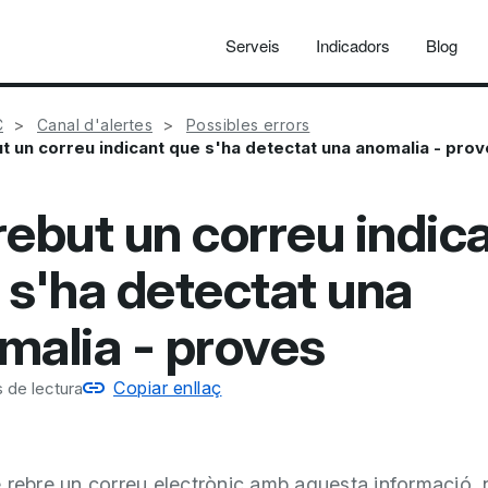
Serveis
Indicadors
Blog
C
Canal d'alertes
Possibles errors
t un correu indicant que s'ha detectat una anomalia - pro
rebut un correu indic
 s'ha detectat una
malia - proves
Copiar enllaç
 de lectura
 rebre un correu electrònic amb aquesta informació, 