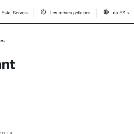
Estat Serveis
Les meves peticions
ca-ES
ves
ant
no us