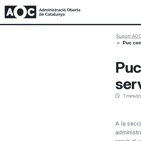
Suport AO
Puc con
Puc
ser
1
minut/s
A la secc
administr