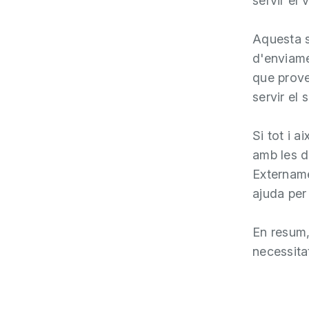
servir el 
Aquesta se
d'enviame
que prove
servir el s
Si tot i a
amb les d
Extername
ajuda per
En resum,
necessitat