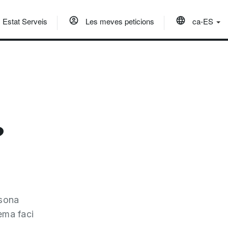
Estat Serveis
Les meves peticions
ca-ES
?
rsona
ema faci