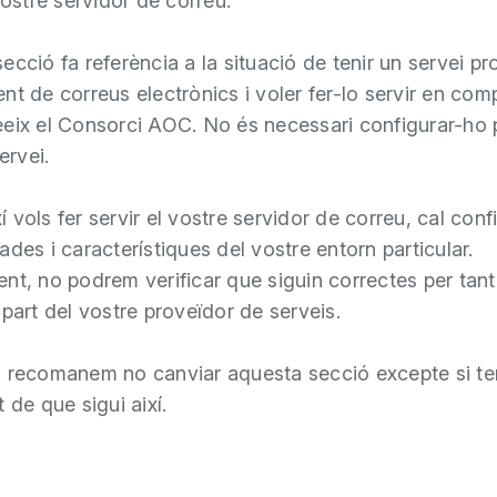
vostre servidor de correu.
cció fa referència a la situació de tenir un servei pr
nt de correus electrònics i voler fer-lo servir en com
eix el Consorci AOC. No és necessari configurar-ho p
ervei.
ixí vols fer servir el vostre servidor de correu, cal con
ades i característiques del vostre entorn particular.
nt, no podrem verificar que siguin correctes per tant
 part del vostre proveïdor de serveis.
 recomanem no canviar aquesta secció excepte si te
 de que sigui així.