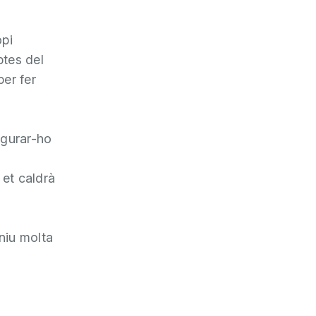
opi
ptes del
er fer
figurar-ho
 et caldrà
niu molta