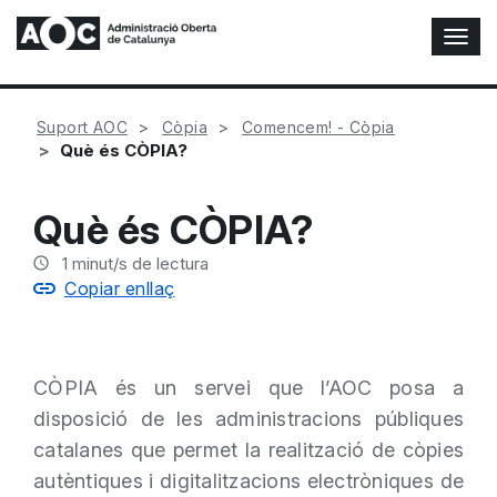
A
l
t
e
Suport AOC
Còpia
Comencem! - Còpia
r
Què és CÒPIA?
n
a
r
Què és CÒPIA?
n
a
1
minut/s de lectura
v
Copiar enllaç
e
g
a
c
CÒPIA és un servei que l’AOC posa a
i
ó
disposició de les administracions públiques
n
catalanes que permet la realització de còpies
autèntiques i digitalitzacions electròniques de