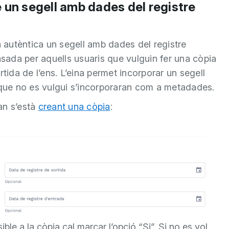
e un segell amb dades del registre
a autèntica un segell amb dades del registre
nsada per aquells usuaris que vulguin fer una còpia
tida de l’ens. L’eina permet incorporar un segell
s que no es vulgui s’incorporaran com a metadades.
an s’està
creant una còpia
:
ible a la còpia cal marcar l’opció “Si”. Si no es vol