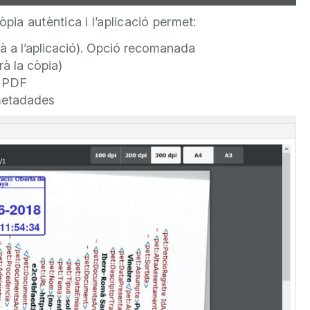
pia autèntica i l’aplicació permet:
à a l’aplicació). Opció recomanada
rà la còpia)
t PDF
metadades