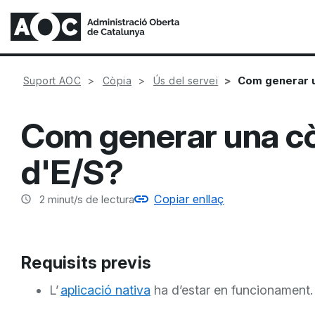
Com generar u
Suport AOC
Còpia
Ús del servei
Com generar una còp
d'E/S?
Copiar enllaç
2
minut/s de lectura
Requisits previs
L’
aplicació nativa
ha d’estar en funcionament.