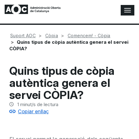
A
l
t
e
Suport AOC
Còpia
Comencem! - Còpia
r
Quins tipus de còpia autèntica genera el servei
n
CÒPIA?
a
r
n
Quins tipus de còpia
a
v
autèntica genera el
e
g
servei CÒPIA?
a
c
1
minut/s de lectura
i
Copiar enllaç
ó
n