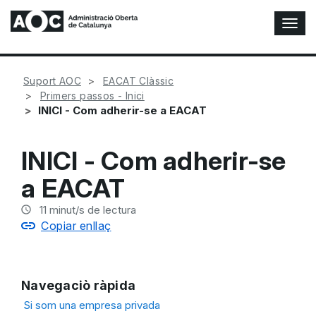
A
l
t
e
Suport AOC
EACAT Clàssic
r
Primers passos - Inici
n
INICI - Com adherir-se a EACAT
a
r
n
INICI - Com adherir-se
a
v
a EACAT
e
g
11
minut/s de lectura
a
Copiar enllaç
c
i
ó
n
Navegaciò ràpida
Si som una empresa privada