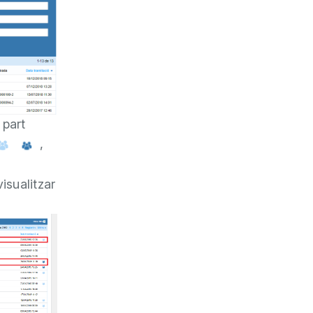
 part
,
isualitzar