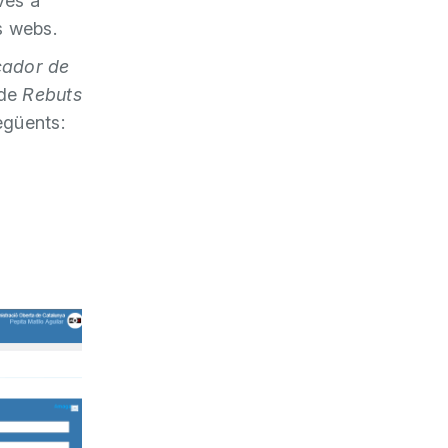
ives a
s webs.
cador de
 de
Rebuts
egüents: