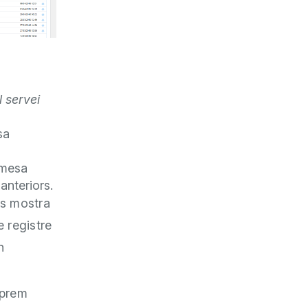
 servei
sa
amesa
anteriors.
s mostra
e registre
n
 prem