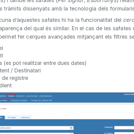
és
) i també les safates (
Per signar
,
Esborranys
) relat
els tràmits dissenyats amb la tecnologia dels formulari
una d’aquestes safates hi ha la funcionalitat del
cer
l’aparença del qual és similar. En el cas de les safates
ermet fer cerques avançades mitjançant els filtres s
ei
it
 (es pot realitzar entre dues dates)
ent / Destinatari
 de registre
dient