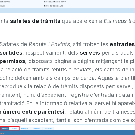
ents
safates de tràmits
que apareixen a
Els meus tr
Safates de
Rebuts i Enviats,
s’hi troben les
entrades
sortides
, respectivament, dels
serveis
per als qual
permisos
, disposats pàgina a pàgina mitjançant la pl
la relació de tràmits rebuts o enviats, els camps de la
coincideixen amb els camps de cerca. Aquesta plantil
reprodueix la relació de tràmits disposats per: servei, 
remitent, núm. d’expedient, registre d’entrada i data i
tramitació.En la informació relativa al servei hi aparei
número entre parèntesi
, relatiu al núm. de tramese
ha d’aquell expedient, tant si són d’entrada com de so