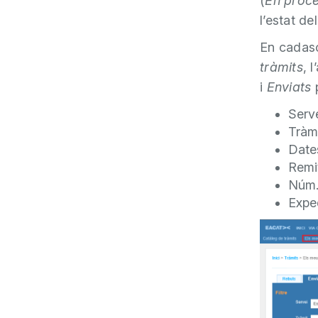
(
En proc
l’estat d
En cadasc
tràmits
, 
i
Enviats
p
Serv
Tràm
Dates
Remit
Núm.
Expe