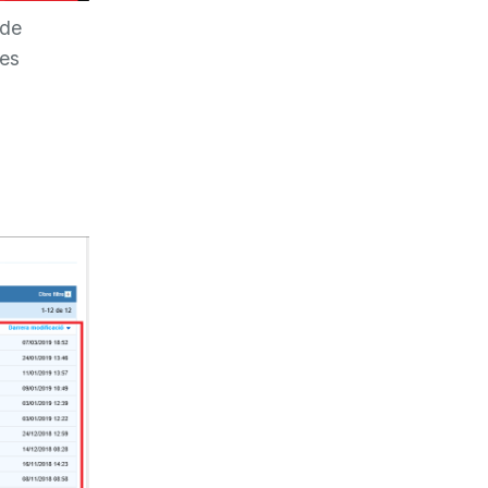
 de
les