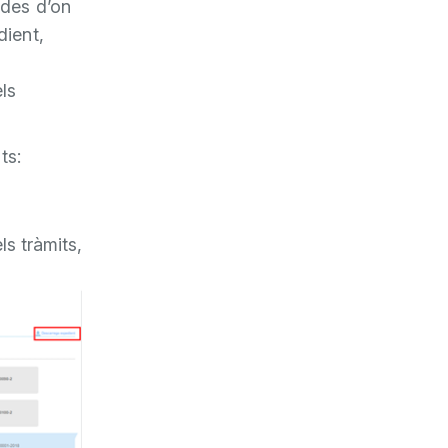
 des d’on
dient,
ls
ts:
ls tràmits,