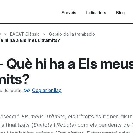
Serveis
Indicadors
Blog
C
EACAT Clàssic
Gestió de la tramitació
è hi ha a Els meus tràmits?
- Què hi ha a Els meu
mits?
Copiar enllaç
s de lectura
ubsecció
Els meus Tràmits
, els tràmits es troben distr
ls finalitzats (
Enviats
i
Rebuts
) com els pendents de fi