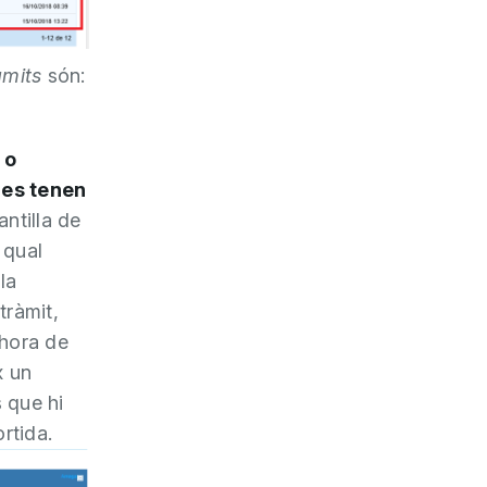
àmits
són:
 o
s
es tenen
antilla de
 qual
la
tràmit,
 hora de
x un
s que hi
rtida.