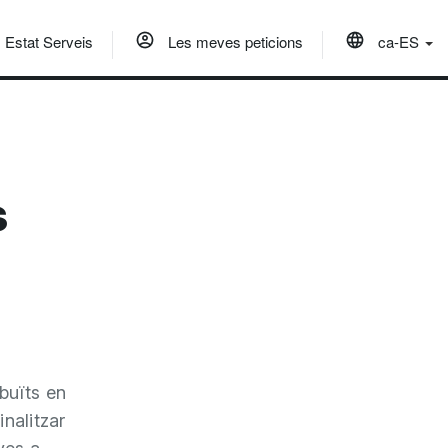
Estat Serveis
Les meves peticions
ca-ES
s
ibuïts en
nalitzar