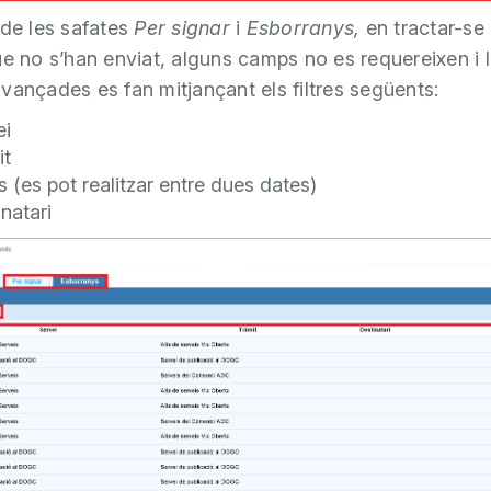
 de les safates
Per signar
i
Esborranys,
en tractar-se
ue no s’han enviat, alguns camps no es requereixen i 
vançades es fan mitjançant els filtres següents:
ei
it
 (es pot realitzar entre dues dates)
natari