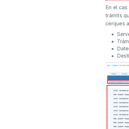
En el cas
tràmits q
cerques a
Serv
Tràm
Dates
Desti