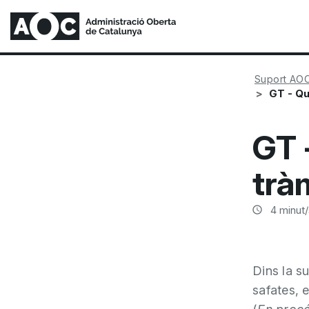
Suport AO
GT - Qu
GT 
trà
4
minut/
Dins la s
safates, e