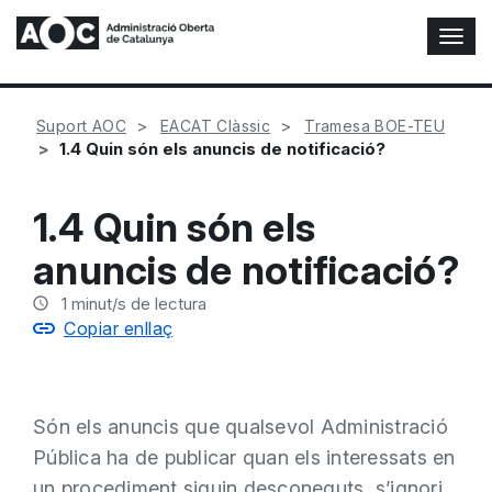
A
l
t
e
Suport AOC
EACAT Clàssic
Tramesa BOE-TEU
r
1.4 Quin són els anuncis de notificació?
n
a
r
1.4 Quin són els
n
a
anuncis de notificació?
v
e
1
minut/s de lectura
g
Copiar enllaç
a
c
i
ó
Són els anuncis que qualsevol Administració
n
Pública ha de publicar quan els interessats en
un procediment siguin desconeguts, s’ignori