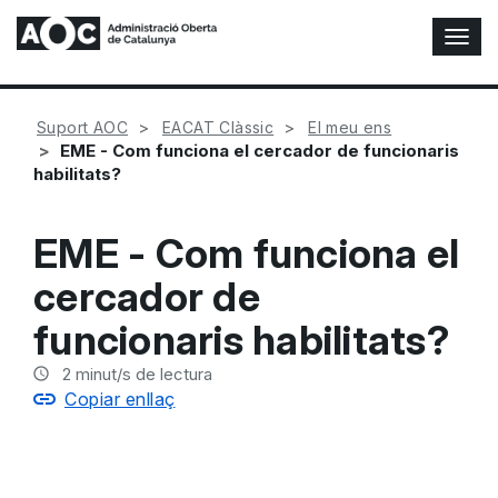
A
l
t
e
Suport AOC
EACAT Clàssic
El meu ens
r
EME - Com funciona el cercador de funcionaris
n
habilitats?
a
r
n
EME - Com funciona el
a
v
cercador de
e
g
funcionaris habilitats?
a
c
2
minut/s de lectura
i
Copiar enllaç
ó
n