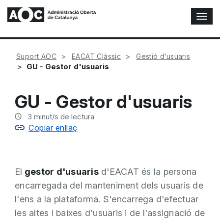
A
l
t
e
Suport AOC
EACAT Clàssic
Gestió d’usuaris
r
GU - Gestor d'usuaris
n
a
r
GU - Gestor d'usuaris
n
a
3
minut/s de lectura
v
Copiar enllaç
e
g
a
c
El
gestor d'usuaris
d'EACAT és la persona
i
ó
encarregada del manteniment dels usuaris de
n
l'ens a la plataforma. S'encarrega d'efectuar
les altes i baixes d'usuaris i de l'assignació de