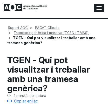
A
l
t
e
Suport AOC
EACAT Clàssic
r
Trameses genèrica i massiva (TGEN i TMAS)
n
TGEN - Qui pot visualitzar i treballar amb una
a
tramesa genèrica?
r
n
a
TGEN - Qui pot
v
e
visualitzar i treballar
g
a
amb una tramesa
c
i
genèrica?
ó
n
2
minut/s de lectura
Copiar enllaç