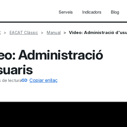
Serveis
Indicadors
Blog
Vídeo: Administració d'usu
C
EACAT Clàssic
Manual
eo: Administració
suaris
Copiar enllaç
 de lectura