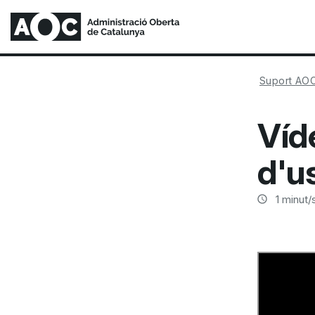
Suport AO
Víd
d'u
1
minut/s