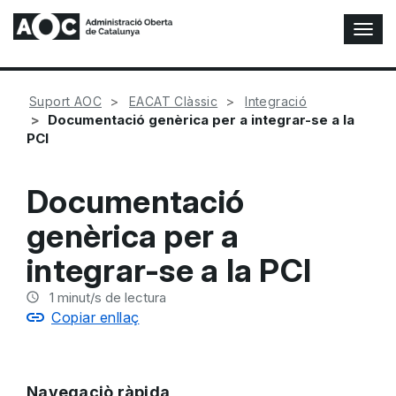
A
l
t
e
Suport AOC
EACAT Clàssic
Integració
r
Documentació genèrica per a integrar-se a la
n
PCI
a
r
n
Documentació
a
v
genèrica per a
e
g
integrar-se a la PCI
a
c
1
minut/s de lectura
i
Copiar enllaç
ó
n
Navegaciò ràpida