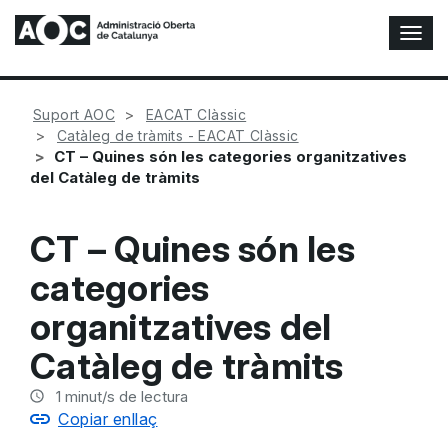
A
l
t
e
Suport AOC
EACAT Clàssic
r
Catàleg de tràmits - EACAT Clàssic
n
CT – Quines són les categories organitzatives
a
del Catàleg de tràmits
r
n
a
CT – Quines són les
v
e
categories
g
a
organitzatives del
c
i
Catàleg de tràmits
ó
n
1
minut/s de lectura
Copiar enllaç