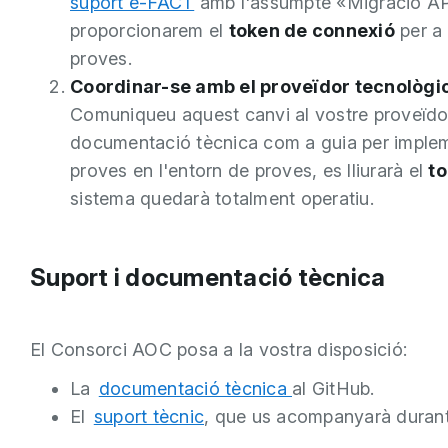
suport e-FACT
amb l'assumpte
«Migració A
proporcionarem el
token de connexió
per a 
proves.
Coordinar-se amb el proveïdor tecnològic
Comuniqueu aquest canvi al vostre proveïdor 
documentació tècnica com a guia per impleme
proves en l'entorn de proves, es lliurarà el
to
sistema quedarà totalment operatiu.
Suport i documentació tècnica
El Consorci AOC posa a la vostra disposició:
La
documentació tècnica
al GitHub.
El
suport tècnic
, que us acompanyarà durant 