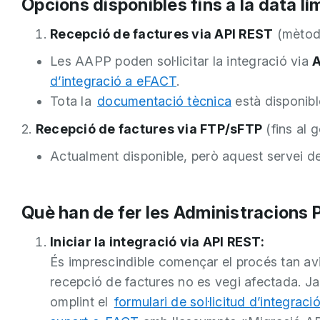
Opcions disponibles fins a la data lí
Recepció de factures via API REST
(mètode
Les AAPP poden sol·licitar la integració via
A
d’integració a eFACT
.
Tota la
documentació tècnica
està disponibl
2.
Recepció de factures via FTP/sFTP
(fins al 
Actualment disponible, però aquest servei d
Què han de fer les Administracions 
Iniciar la integració via API REST:
És imprescindible començar el procés tan avi
recepció de factures no es vegi afectada. Ja e
omplint el
formulari de sol·licitud d’integrac