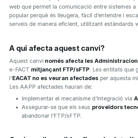
web que permet la comunicació entre sistemes a
popular perquè és lleugera, fàcil d’entendre i esc
serveis de manera eficient, utilitzant estàndards w
A qui afecta aquest canvi?
Aquest canvi
només afecta les Administracion
e-FACT
mitjançant FTP/sFTP
. Les entitats que 
l'
EACAT no es veuran afectades
per aquesta mi
Les AAPP afectades hauran de:
Implementar el mecanisme d’integració via
A
Assegurar-se que els seus
proveïdors tecn
abandonar l’FTP/sFTP.