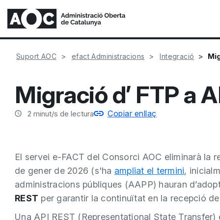
Mig
Suport AOC
efact Administracions
Integració
Migració d’ FTP a 
Copiar enllaç
2
minut/s de lectura
El servei e-FACT del Consorci AOC eliminarà la r
de gener de 2026 (s'ha
ampliat el termini
, inicia
administracions públiques (AAPP) hauran d’adopt
REST
per garantir la continuïtat en la recepció de
Una API REST (Representational State Transfer) é