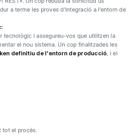
PI REST».
Un cop rebuda la sol·licitud us
dur a terme les proves d’integració a l’entorn de
:
tecnològic i assegureu-vos que utilitzen la
ntar el nou sistema. Un cop finalitzades les
ken definitiu de l'entorn de producció
, i el
tot el procés.