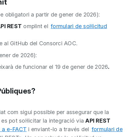
mit
 obligatori a partir de gener de 2026):
PI REST
omplint el
formulari de sol·licitud
e al GitHub del Consorci AOC.
gener de 2026):
eixarà de funcionar el 19 de gener de 2026
.
Públiques?
at com sigui possible per assegurar que la
s pot sol·licitar la integració via
API REST
ió a e-FACT
i enviant-lo a través del
formulari de