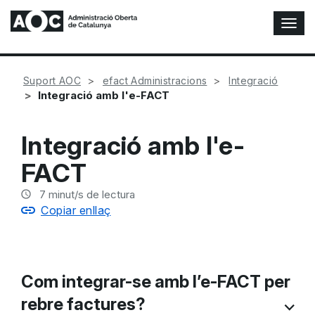
A
l
t
e
Suport AOC
efact Administracions
Integració
r
Integració amb l'e-FACT
n
a
r
Integració amb l'e-
n
a
FACT
v
e
7
minut/s de lectura
g
Copiar enllaç
a
c
i
ó
n
Com integrar-se amb l’e-FACT per
rebre factures?