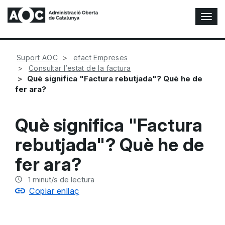
A
l
t
e
Suport AOC
efact Empreses
r
Consultar l’estat de la factura
n
Què significa "Factura rebutjada"? Què he de
a
fer ara?
r
n
a
Què significa "Factura
v
e
rebutjada"? Què he de
g
a
fer ara?
c
i
1
minut/s de lectura
ó
Copiar enllaç
n