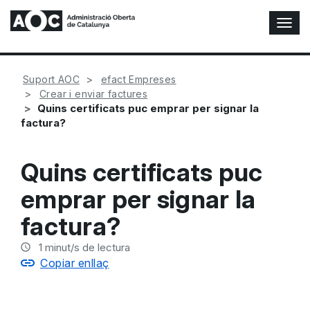
A
l
t
e
Suport AOC
efact Empreses
r
Crear i enviar factures
n
Quins certificats puc emprar per signar la
a
factura?
r
n
a
Quins certificats puc
v
e
emprar per signar la
g
a
factura?
c
i
1
minut/s de lectura
ó
Copiar enllaç
n