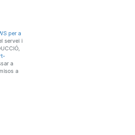
 WS per a
 servei i
ODUCCIÓ,
rt-
ssar a
rmisos a