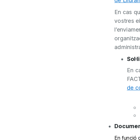
de Lliura
En cas qu
vostres e
l’enviame
organitza
administr
Sol·l
En c
FACT
de c
Document
En funció d