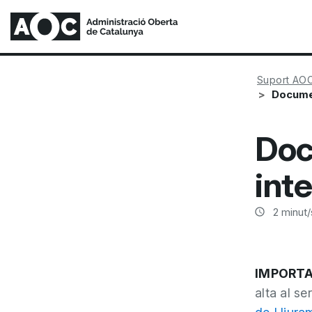
Suport AO
Documen
Doc
int
2
minut/
IMPORTA
alta al s