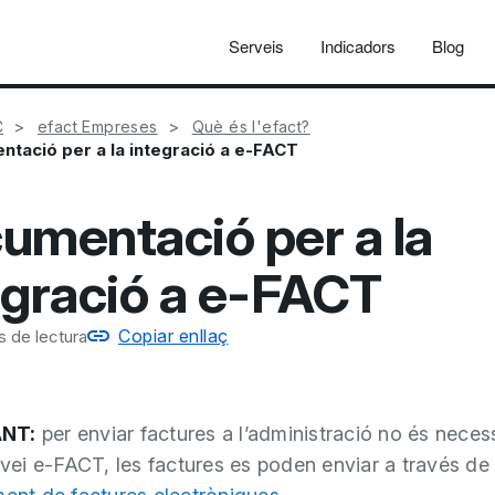
Serveis
Indicadors
Blog
C
efact Empreses
Què és l'efact?
tació per a la integració a e-FACT
umentació per a la
egració a e-FACT
Copiar enllaç
s de lectura
NT:
per enviar factures a l’administració no és neces
ervei e-FACT, les factures es poden enviar a través de