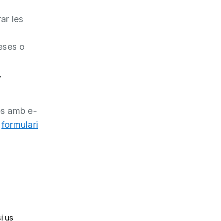
ar les
eses o
.
es amb e-
l
formulari
i us