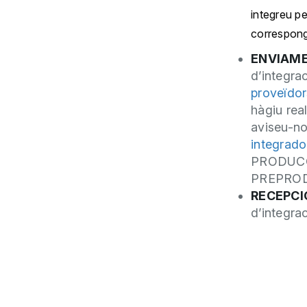
integreu p
correspongu
ENVIAM
d’integra
proveïdor
hàgiu rea
aviseu-no
integrado
PRODUCCIÓ
PREPROD
RECEPCI
d’integra