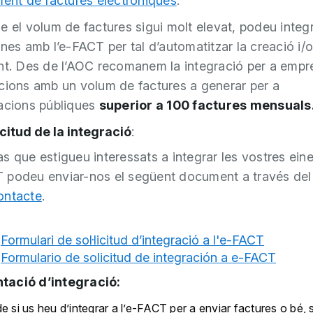
ment de factures electròniques
.
e el volum de factures sigui molt elevat, podeu integr
ines amb l’e-FACT per tal d’automatitzar la creació i/o
nt. Des de l’AOC recomanem la integració per a empr
cions amb un volum de factures a generar per a
acions públiques
superior a 100 factures mensuals
icitud de la integració
:
as que estigueu interessats a integrar les vostres ein
 podeu enviar-nos el següent document a través de
ontacte
.
Formulari de sol·licitud d’integració a l'e-FACT
Formulario de solicitud de integración a e-FACT
ació d’integració:
e si us heu d’integrar a l’e-FACT per a enviar factures o bé, s