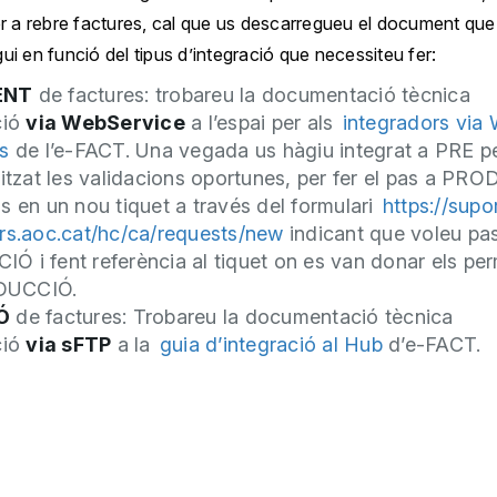
er a rebre factures, cal que us descarregueu el document que
i en funció del tipus d’integració que necessiteu fer:
ENT
de factures: trobareu la documentació tècnica
ció
via WebService
a l’espai per als
integradors via
s
de l’e-FACT. Una vegada us hàgiu integrat a PRE pel
litzat les validacions oportunes, per fer el pas a PR
s en un nou tiquet a través del formulari
https://supo
rs.aoc.cat/hc/ca/requests/new
indicant que voleu pa
 i fent referència al tiquet on es van donar els pe
UCCIÓ.
Ó
de factures: Trobareu la documentació tècnica
ció
via sFTP
a la
guia d’integració al Hub
d’e-FACT.