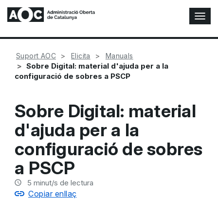
A
l
t
e
Suport AOC
Elicita
Manuals
r
Sobre Digital: material d'ajuda per a la
n
configuració de sobres a PSCP
a
r
n
Sobre Digital: material
a
v
d'ajuda per a la
e
g
configuració de sobres
a
c
a PSCP
i
ó
5
minut/s de lectura
n
Copiar enllaç